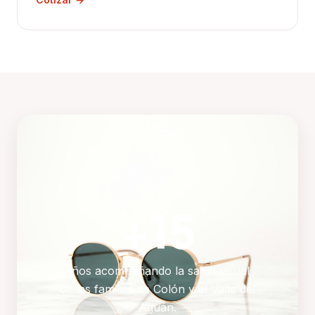
+15
años acompañando la salud visual
de las familias de Colón y el Valle del
Aguán.