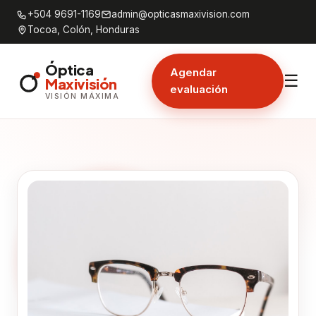
+504 9691-1169
admin@opticasmaxivision.com
Tocoa, Colón, Honduras
Óptica
Agendar
☰
Maxivisión
evaluación
VISIÓN MÁXIMA